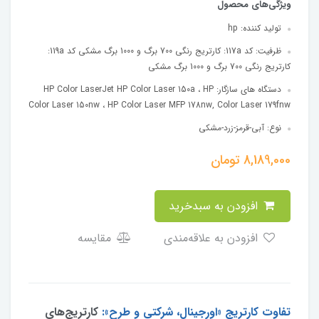
ویژگی‌های محصول
تولید کننده:
hp
ظرفیت:
کد 117a: کارتریج رنگی 700 برگ و 1000 برگ مشکی
کد 119a:
کارتریج رنگی 700 برگ و 1000 برگ مشکی
دستگاه های سازگار:
HP Color LaserJet HP Color Laser 150a ، HP
Color Laser 150nw ، HP Color Laser MFP 178nw, Color Laser 179fnw
نوع:
آبی-قرمز-زرد-مشکی
8,189,000
تومان
افزودن به سبدخرید
افزودن به علاقه‌مندی
مقایسه
تفاوت کارتریج «اورجینال، شرکتی و طرح»:
کارتریج‌های