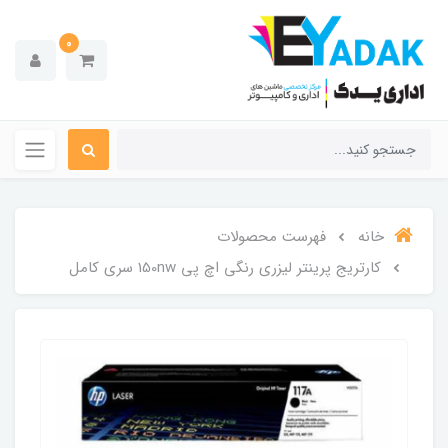
0
خانه
فهرست محصولات
کارتریج پرینتر لیزری رنگی اچ پی 150nw سری کامل