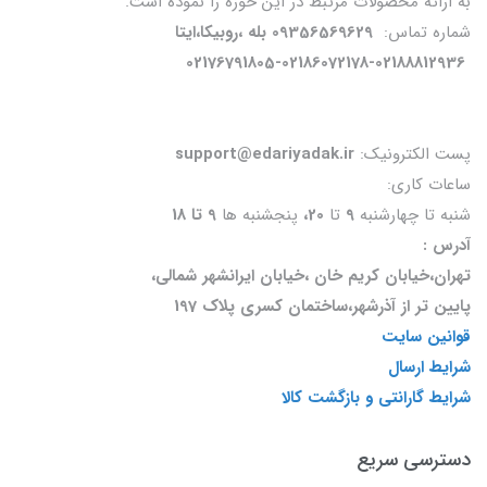
به ارائه محصولات مرتبط در این حوزه را نموده است.
شماره تماس:
09356569629 بله ،روبیکا،ایتا
02176791805-02186072178-02188812936
پست الکترونیک:
support@edariyadak.ir
ساعات کاری:
شنبه تا چهارشنبه
9
تا
20،
پنجشنبه ها
9 تا 18
آدرس :
تهران،خیابان کریم خان ،خیابان ایرانشهر شمالی،
پایین تر از آذرشهر،ساختمان کسری پلاک 197
قوانین سایت
شرایط ارسال
شرایط گارانتی و بازگشت کالا
دسترسی سریع