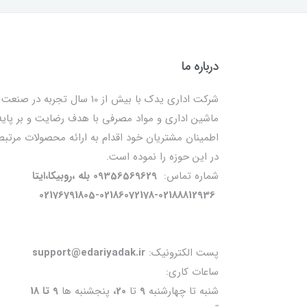
درباره ما
شرکت اداری یدک با بیش از 10 سال تجربه در صنعت
ماشین اداری و مواد مصرفی با هدف رضایت و بر پایه
اطمینان مشتریان خود اقدام به ارائه محصولات مرتبط
در این حوزه را نموده است.
شماره تماس:
09356569629 بله ،روبیکا،ایتا
02176791805-02186072178-02188812936
پست الکترونیک:
support@edariyadak.ir
ساعات کاری:
شنبه تا چهارشنبه
9
تا
20،
پنجشنبه ها
9 تا 18