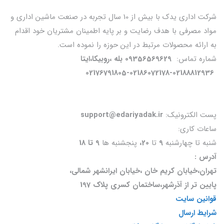
شرکت اداری یدک با بیش از 10 سال تجربه در صنعت ماشین اداری و
مواد مصرفی با هدف رضایت و بر پایه اطمینان مشتریان خود اقدام
به ارائه محصولات مرتبط در این حوزه را نموده است.
شماره تماس:
09356569629 بله ،روبیکا،ایتا
02176791805-02186072178-02188812936
پست الکترونیک:
support@edariyadak.ir
ساعات کاری:
شنبه تا چهارشنبه
9
تا
20،
پنجشنبه ها
9 تا 18
آدرس :
تهران،خیابان کریم خان ،خیابان ایرانشهر شمالی،
پایین تر از آذرشهر،ساختمان کسری پلاک 197
قوانین سایت
شرایط ارسال