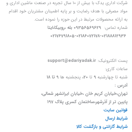
شرکت اداری یدک با بیش از 10 سال تجربه در صنعت ماشین اداری و
مواد مصرفی با هدف رضایت و بر پایه اطمینان مشتریان خود اقدام
به ارائه محصولات مرتبط در این حوزه را نموده است.
شماره تماس:
09356569629 بله ،روبیکا،ایتا
02176791805-02186072178-02188812936
پست الکترونیک:
support@edariyadak.ir
ساعات کاری:
شنبه تا چهارشنبه
9
تا
20،
پنجشنبه ها
9 تا 18
آدرس :
تهران،خیابان کریم خان ،خیابان ایرانشهر شمالی،
پایین تر از آذرشهر،ساختمان کسری پلاک 197
قوانین سایت
شرایط ارسال
شرایط گارانتی و بازگشت کالا