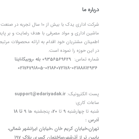
درباره ما
شرکت اداری یدک با بیش از 10 سال تجربه در صنعت
ماشین اداری و مواد مصرفی با هدف رضایت و بر پایه
اطمینان مشتریان خود اقدام به ارائه محصولات مرتبط
در این حوزه را نموده است.
شماره تماس:
09356569629 بله ،روبیکا،ایتا
02176791805-02186072178-02188812936
پست الکترونیک:
support@edariyadak.ir
ساعات کاری:
شنبه تا چهارشنبه
9
تا
20،
پنجشنبه ها
9 تا 18
آدرس :
تهران،خیابان کریم خان ،خیابان ایرانشهر شمالی،
پایین تر از آذرشهر،ساختمان کسری پلاک 197