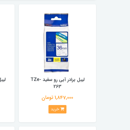
لیبل برادر آبی رو سفید TZe-
263
1,847,000 تومان
خرید