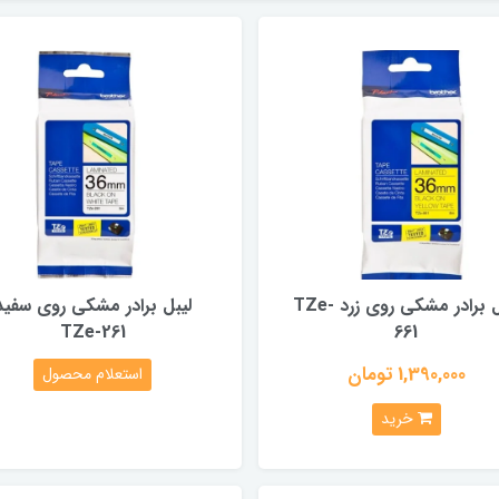
لیبل برادر مشکی روی زرد TZe-
لیبل برادر مشکی روی سفید
TZe-261
661
1,390,000 تومان
استعلام محصول
خرید