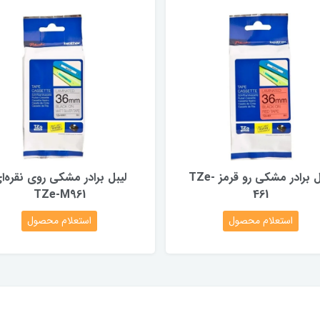
لیبل برادر مشکی رو قرمز TZe-
لیبل برادر مشکی روی نقره‌ا
TZe-M961
461
استعلام محصول
استعلام محصول