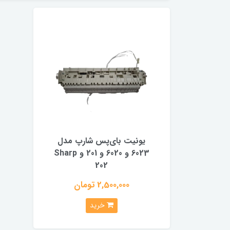
یونیت بای‌پس شارپ مدل
6023 و 6020 و 201 و Sharp
202
2,500,000 تومان
خرید