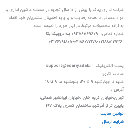
شرکت اداری یدک با بیش از 10 سال تجربه در صنعت ماشین اداری و
مواد مصرفی با هدف رضایت و بر پایه اطمینان مشتریان خود اقدام
به ارائه محصولات مرتبط در این حوزه را نموده است.
شماره تماس:
09356569629 بله ،روبیکا،ایتا
02176791805-02186072178-02188812936
پست الکترونیک:
support@edariyadak.ir
ساعات کاری:
شنبه تا چهارشنبه
9
تا
20،
پنجشنبه ها
9 تا 18
آدرس :
تهران،خیابان کریم خان ،خیابان ایرانشهر شمالی،
پایین تر از آذرشهر،ساختمان کسری پلاک 197
قوانین سایت
شرایط ارسال