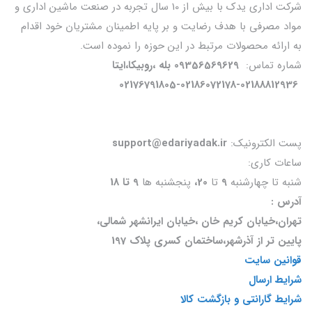
شرکت اداری یدک با بیش از 10 سال تجربه در صنعت ماشین اداری و
مواد مصرفی با هدف رضایت و بر پایه اطمینان مشتریان خود اقدام
به ارائه محصولات مرتبط در این حوزه را نموده است.
شماره تماس:
09356569629 بله ،روبیکا،ایتا
02176791805-02186072178-02188812936
پست الکترونیک:
support@edariyadak.ir
ساعات کاری:
شنبه تا چهارشنبه
9
تا
20،
پنجشنبه ها
9 تا 18
آدرس :
تهران،خیابان کریم خان ،خیابان ایرانشهر شمالی،
پایین تر از آذرشهر،ساختمان کسری پلاک 197
قوانین سایت
شرایط ارسال
شرایط گارانتی و بازگشت کالا