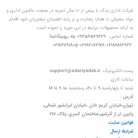
شرکت اداری یدک با بیش از 10 سال تجربه در صنعت ماشین اداری و
مواد مصرفی با هدف رضایت و بر پایه اطمینان مشتریان خود اقدام
به ارائه محصولات مرتبط در این حوزه را نموده است.
شماره تماس:
09356569629 بله ،روبیکا،ایتا
02176791805-02186072178-02188812936
پست الکترونیک:
support@edariyadak.ir
ساعات کاری:
شنبه تا چهارشنبه
9
تا
20،
پنجشنبه ها
9 تا 18
آدرس :
تهران،خیابان کریم خان ،خیابان ایرانشهر شمالی،
پایین تر از آذرشهر،ساختمان کسری پلاک 197
قوانین سایت
شرایط ارسال