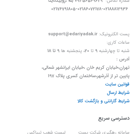
شماره تماس:
09356569629 بله ،روبیکا،ایتا
02176791805-02186072178-02188812936
پست الکترونیک:
support@edariyadak.ir
ساعات کاری:
شنبه تا چهارشنبه
9
تا
20،
پنجشنبه ها
9 تا 18
آدرس :
تهران،خیابان کریم خان ،خیابان ایرانشهر شمالی،
پایین تر از آذرشهر،ساختمان کسری پلاک 197
قوانین سایت
شرایط ارسال
شرایط گارانتی و بازگشت کالا
دسترسی سریع
سامانه رهگیری شرکت پست
لیست شعب تیپاکس