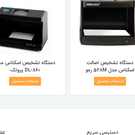
دستگاه تشخیص اصالت
دستگاه تشخیص اسکناس مد
اسکناس مدل 528M رمو
DL-860 پروتک
استعلام محصول
استعلام محصول
دسترسی سریع
عضو