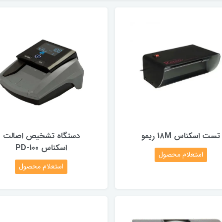
تست اسکناس 18M ریمو
دستگاه تشخیص اصالت
اسکناس PD-100
استعلام محصول
استعلام محصول