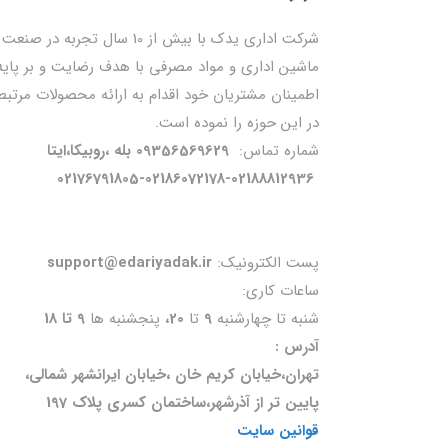
شرکت اداری یدک با بیش از 10 سال تجربه در صنعت
ماشین اداری و مواد مصرفی با هدف رضایت و بر پایه
اطمینان مشتریان خود اقدام به ارائه محصولات مرتبط
در این حوزه را نموده است.
شماره تماس:
09356569629 بله ،روبیکا،ایتا
02176791805-02186072178-02188812936
پست الکترونیک:
support@edariyadak.ir
ساعات کاری:
شنبه تا چهارشنبه
9
تا
20،
پنجشنبه ها
9 تا 18
آدرس :
تهران،خیابان کریم خان ،خیابان ایرانشهر شمالی،
پایین تر از آذرشهر،ساختمان کسری پلاک 197
قوانین سایت