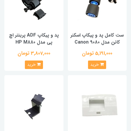
ست کامل پد و پیکاپ اسکنر
پد و پیکاپ ADF پرینتر اچ
کانن مدل Canon 9080
پی مدل HP M880
5,191,000 تومان
3,807,000 تومان
خرید
خرید