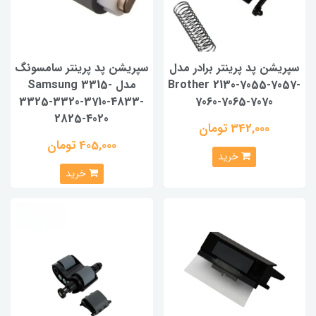
سپریشن پد پرینتر برادر مدل
سپریشن پد پرینتر سامسونگ
Brother 2130-7055-7057-
مدل Samsung 3315-
3325-3320-3710-4833-
7060-7065-7070
2825-4020
342,000 تومان
405,000 تومان
خرید
خرید