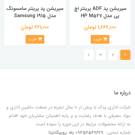
سپریشن پد ADF پرینتر اچ
سپریشن پد پرینتر سامسونگ
پی مدل HP M527
مدل Samsung 1915
1,662,000 تومان
221,000 تومان
خرید
خرید
3
2
1
درباره ما
شرکت اداری یدک با بیش از 10 سال تجربه در صنعت ماشین اداری و
مواد مصرفی با هدف رضایت و بر پایه اطمینان مشتریان خود اقدام
به ارائه محصولات مرتبط در این حوزه را نموده است.
شماره تماس:
09356569629 بله ،روبیکا،ایتا