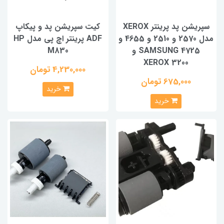
سپریشن پد پرینتر XEROX
کیت سپریشن پد و پیکاپ
مدل 2570 و 2510 و 4655 و
ADF پرینتر اچ پی مدل HP
SAMSUNG 4725 و
M830
XEROX 3200
4,230,000 تومان
675,000 تومان
خرید
خرید