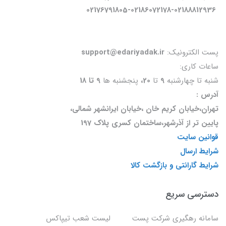
02176791805-02186072178-02188812936
پست الکترونیک:
support@edariyadak.ir
ساعات کاری:
شنبه تا چهارشنبه
9
تا
20،
پنجشنبه ها
9 تا 18
آدرس :
تهران،خیابان کریم خان ،خیابان ایرانشهر شمالی،
پایین تر از آذرشهر،ساختمان کسری پلاک 197
قوانین سایت
شرایط ارسال
شرایط گارانتی و بازگشت کالا
دسترسی سریع
سامانه رهگیری شرکت پست
لیست شعب تیپاکس