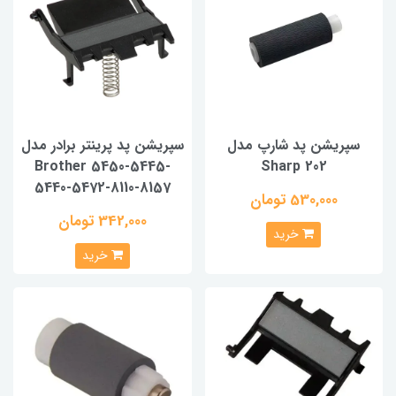
سپریشن پد شارپ مدل
سپریشن پد پرینتر برادر مدل
Brother 5450-5445-
Sharp 202
5440-5472-8110-8157
530,000 تومان
342,000 تومان
خرید
خرید