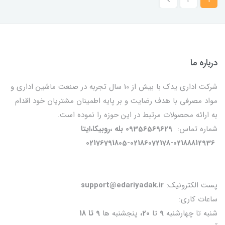
2
1
درباره ما
شرکت اداری یدک با بیش از 10 سال تجربه در صنعت ماشین اداری و
مواد مصرفی با هدف رضایت و بر پایه اطمینان مشتریان خود اقدام
به ارائه محصولات مرتبط در این حوزه را نموده است.
شماره تماس:
09356569629 بله ،روبیکا،ایتا
02176791805-02186072178-02188812936
پست الکترونیک:
support@edariyadak.ir
ساعات کاری:
شنبه تا چهارشنبه
9
تا
20،
پنجشنبه ها
9 تا 18