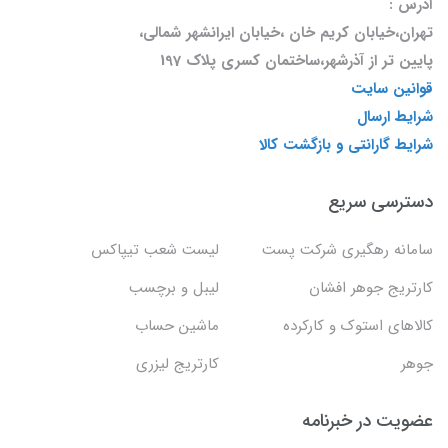
آدرس :
تهران،خیابان کریم خان ،خیابان ایرانشهر شمالی،
پایین تر از آذرشهر،ساختمان کسری پلاک 197
قوانین سایت
شرایط ارسال
شرایط گارانتی و بازگشت کالا
دسترسی سریع
سامانه رهگیری شرکت پست
لیست شعب تیپاکس
کارتریج جوهر افشان
لیبل و برچسب
کالاهای استوک و کارکرده
ماشین حساب
جوهر
کارتریج لیزری
عضویت در خبرنامه