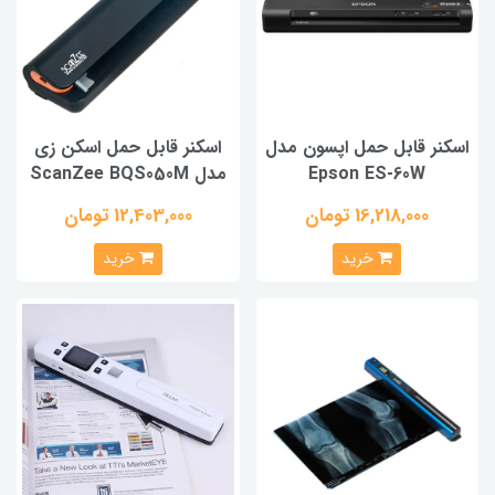
اسکنر قابل حمل اپسون مدل
اسکنر قابل حمل اسکن زی
Epson ES‑60W
مدل ScanZee BQS050M
16,218,000 تومان
12,403,000 تومان
خرید
خرید