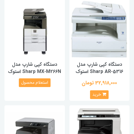
دستگاه کپی شارپ مدل
دستگاه کپی شارپ مدل
Sharp AR-5316 استوک
Sharp MX-M266N استوک
32,918,000 تومان
استعلام محصول
خرید