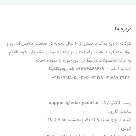
درباره ما
شرکت اداری یدک با بیش از 10 سال تجربه در صنعت ماشین اداری و
مواد مصرفی با هدف رضایت و بر پایه اطمینان مشتریان خود اقدام
به ارائه محصولات مرتبط در این حوزه را نموده است.
شماره تماس:
09356569629 بله ،روبیکا،ایتا
02176791805-02186072178-02188812936
پست الکترونیک:
support@edariyadak.ir
ساعات کاری:
شنبه تا چهارشنبه
9
تا
20،
پنجشنبه ها
9 تا 18
آدرس :