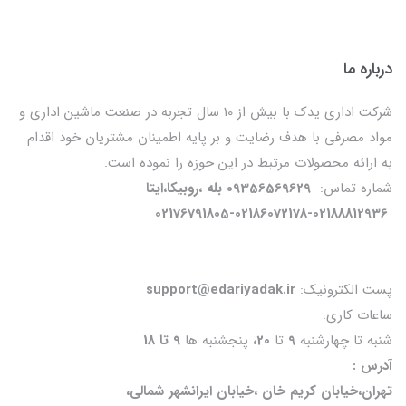
درباره ما
شرکت اداری یدک با بیش از 10 سال تجربه در صنعت ماشین اداری و
مواد مصرفی با هدف رضایت و بر پایه اطمینان مشتریان خود اقدام
به ارائه محصولات مرتبط در این حوزه را نموده است.
شماره تماس:
09356569629 بله ،روبیکا،ایتا
02176791805-02186072178-02188812936
پست الکترونیک:
support@edariyadak.ir
ساعات کاری:
شنبه تا چهارشنبه
9
تا
20،
پنجشنبه ها
9 تا 18
آدرس :
تهران،خیابان کریم خان ،خیابان ایرانشهر شمالی،