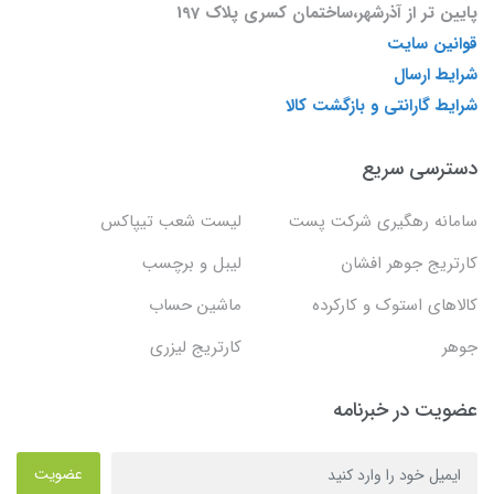
پایین تر از آذرشهر،ساختمان کسری پلاک 197
قوانین سایت
شرایط ارسال
شرایط گارانتی و بازگشت کالا
دسترسی سریع
سامانه رهگیری شرکت پست
لیست شعب تیپاکس
کارتریج جوهر افشان
لیبل و برچسب
کالاهای استوک و کارکرده
ماشین حساب
جوهر
کارتریج لیزری
عضویت در خبرنامه
عضویت