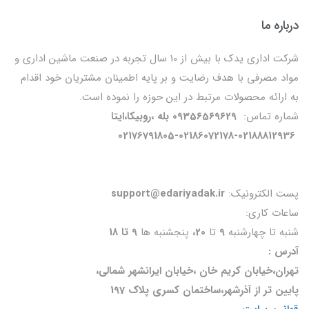
درباره ما
شرکت اداری یدک با بیش از 10 سال تجربه در صنعت ماشین اداری و
مواد مصرفی با هدف رضایت و بر پایه اطمینان مشتریان خود اقدام
به ارائه محصولات مرتبط در این حوزه را نموده است.
شماره تماس:
09356569629 بله ،روبیکا،ایتا
02176791805-02186072178-02188812936
پست الکترونیک:
support@edariyadak.ir
ساعات کاری:
شنبه تا چهارشنبه
9
تا
20،
پنجشنبه ها
9 تا 18
آدرس :
تهران،خیابان کریم خان ،خیابان ایرانشهر شمالی،
پایین تر از آذرشهر،ساختمان کسری پلاک 197