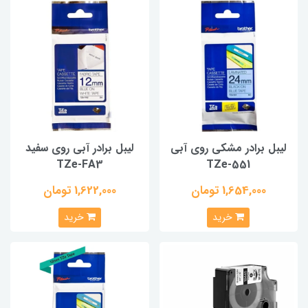
لیبل برادر مشکی روی آبی
لیبل برادر آبی روی سفید
TZe-FA3
TZe-551
1,654,000 تومان
1,622,000 تومان
خرید
خرید