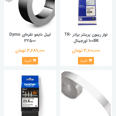
نوار ریبون پرینتر برادر TR-
لیبل دایمو نقره‌ای Dymo
100BK اورجینال
32500
3,700,000 تومان
3,689,000 تومان
خرید
خرید