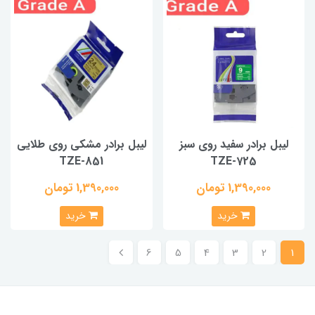
لیبل برادر سفید روی سبز
لیبل برادر مشکی روی طلایی
TZE-851
TZE-725
1,390,000 تومان
1,390,000 تومان
خرید
خرید
6
5
4
3
2
1