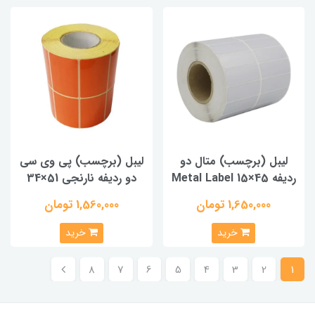
لیبل (برچسب) متال دو
لیبل (برچسب) پی وی سی
ردیفه Metal Label 15×45
دو ردیفه نارنجی 51×34
1,650,000 تومان
1,560,000 تومان
خرید
خرید
8
7
6
5
4
3
2
1