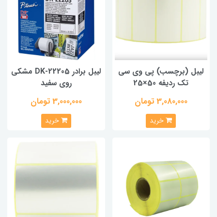
لیبل (برچسب) پی وی سی
لیبل برادر DK-22205 مشکی
تک ردیفه 50×25
روی سفید
3,080,000 تومان
3,000,000 تومان
خرید
خرید