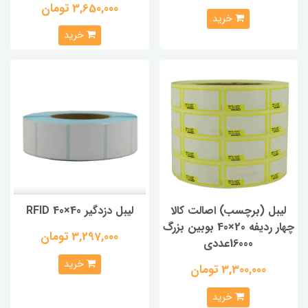
3,650,000 تومان
خرید
خرید
لیبل (برچسب) اصالت کالا
لیبل دزدگیر RFID 40×40
چهار ردیفه 20×40 بوبین بزرگ
3,297,000 تومان
16000عددی
خرید
3,300,000 تومان
خرید