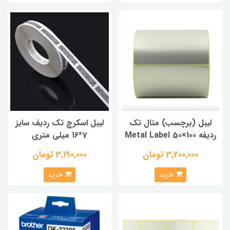
لیبل (برچسب) متال تک
لیبل اسکرچ تک ردیف سایز
ردیفه Metal Label 50×100
7*16 میلی متری
3,200,000 تومان
3,190,000 تومان
خرید
خرید