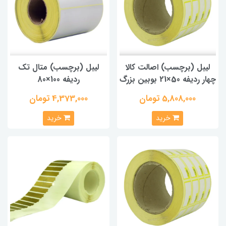
لیبل (برچسب) اصالت کالا
لیبل (برچسب) متال تک
چهار ردیفه 50×21 بوبین بزرگ
ردیفه 100×80
5,808,000 تومان
4,373,000 تومان
خرید
خرید