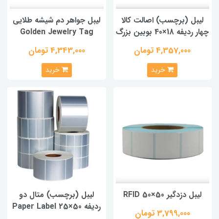
لیبل (برچسب) اصالت کالا
لیبل جواهر دم شیشه طلایی
چهار ردیفه 18×40 بوبین بزرگ
Golden Jewelry Tag
4,357,000 تومان
4,343,000 تومان
خرید
خرید
لیبل دزدگیر RFID 50×50
لیبل (برچسب) متال دو
ردیفه Paper Label 25×50
3,799,000 تومان