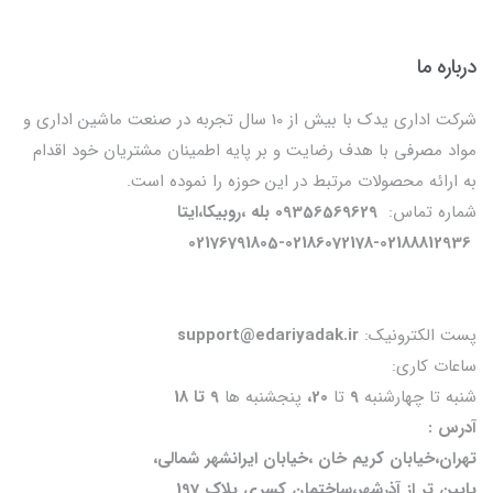
درباره ما
شرکت اداری یدک با بیش از 10 سال تجربه در صنعت ماشین اداری و
مواد مصرفی با هدف رضایت و بر پایه اطمینان مشتریان خود اقدام
به ارائه محصولات مرتبط در این حوزه را نموده است.
شماره تماس:
09356569629 بله ،روبیکا،ایتا
02176791805-02186072178-02188812936
پست الکترونیک:
support@edariyadak.ir
ساعات کاری:
شنبه تا چهارشنبه
9
تا
20،
پنجشنبه ها
9 تا 18
آدرس :
تهران،خیابان کریم خان ،خیابان ایرانشهر شمالی،
پایین تر از آذرشهر،ساختمان کسری پلاک 197