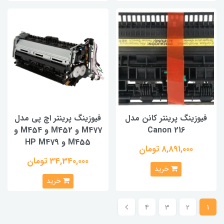
فیوزینگ پرینتر کانن مدل
فیوزینگ پرینتر اچ پی مدل
Canon 216
M477 و M452 و M454 و
M455 و HP M479
8,891,000 تومان
34,340,000 تومان
خرید
خرید
4
3
2
1