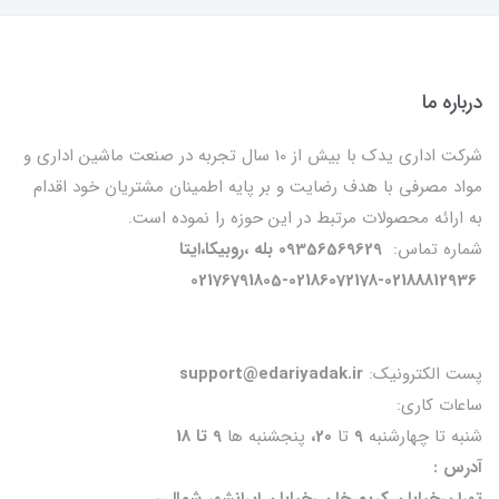
درباره ما
شرکت اداری یدک با بیش از 10 سال تجربه در صنعت ماشین اداری و
مواد مصرفی با هدف رضایت و بر پایه اطمینان مشتریان خود اقدام
به ارائه محصولات مرتبط در این حوزه را نموده است.
شماره تماس:
09356569629 بله ،روبیکا،ایتا
02176791805-02186072178-02188812936
پست الکترونیک:
support@edariyadak.ir
ساعات کاری:
شنبه تا چهارشنبه
9
تا
20،
پنجشنبه ها
9 تا 18
آدرس :
تهران،خیابان کریم خان ،خیابان ایرانشهر شمالی،