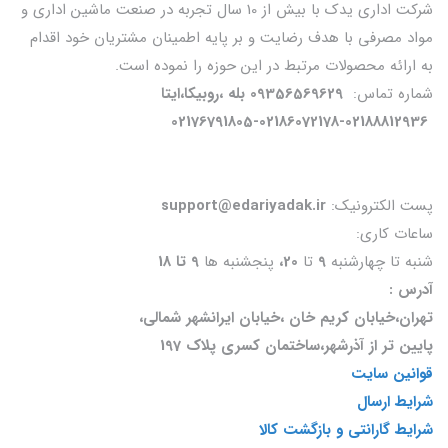
شرکت اداری یدک با بیش از 10 سال تجربه در صنعت ماشین اداری و
مواد مصرفی با هدف رضایت و بر پایه اطمینان مشتریان خود اقدام
به ارائه محصولات مرتبط در این حوزه را نموده است.
شماره تماس:
09356569629 بله ،روبیکا،ایتا
02176791805-02186072178-02188812936
پست الکترونیک:
support@edariyadak.ir
ساعات کاری:
شنبه تا چهارشنبه
9
تا
20،
پنجشنبه ها
9 تا 18
آدرس :
تهران،خیابان کریم خان ،خیابان ایرانشهر شمالی،
پایین تر از آذرشهر،ساختمان کسری پلاک 197
قوانین سایت
شرایط ارسال
شرایط گارانتی و بازگشت کالا