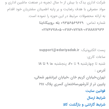
شرکت اداری یدک با بیش از 10 سال تجربه در صنعت ماشین اداری و
مواد مصرفی با هدف رضایت و بر پایه اطمینان مشتریان خود اقدام
به ارائه محصولات مرتبط در این حوزه را نموده است.
شماره تماس:
09356569629 بله ،روبیکا،ایتا
02176791805-02186072178-02188812936
پست الکترونیک:
support@edariyadak.ir
ساعات کاری:
شنبه تا چهارشنبه
9
تا
20،
پنجشنبه ها
9 تا 18
آدرس :
تهران،خیابان کریم خان ،خیابان ایرانشهر شمالی،
پایین تر از آذرشهر،ساختمان کسری پلاک 197
قوانین سایت
شرایط ارسال
شرایط گارانتی و بازگشت کالا