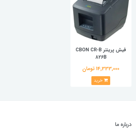
فیش پرینتر CBON CR-B
826B
14,333,000 تومان
خرید
درباره ما