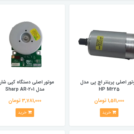
تور اصلی پرینتر اچ پی مدل
موتور اصلی دستگاه کپی شار
HP M225
مدل Sharp AR-201
1,511,000 تومان
3,781,000 تومان
خرید
خرید