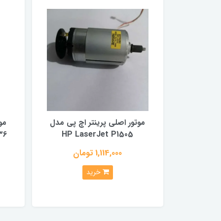
موتور اصلی پرینتر اچ پی مدل
مو
HP LaserJet P1505
1,114,000 تومان
خرید