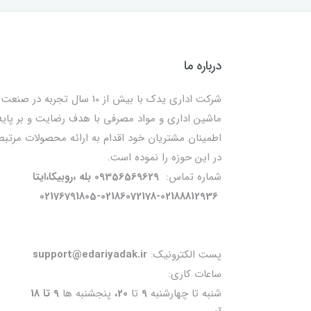
درباره ما
شرکت اداری یدک با بیش از 10 سال تجربه در صنعت
ماشین اداری و مواد مصرفی با هدف رضایت و بر پایه
اطمینان مشتریان خود اقدام به ارائه محصولات مرتبط
در این حوزه را نموده است.
شماره تماس:
09356569629 بله ،روبیکا،ایتا
02176791805-02186072178-02188812936
پست الکترونیک:
support@edariyadak.ir
ساعات کاری:
شنبه تا چهارشنبه
9
تا
20،
پنجشنبه ها
9 تا 18