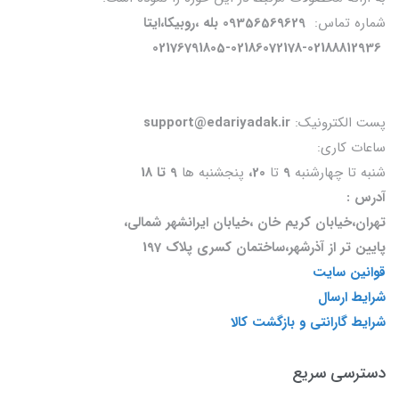
شماره تماس:
09356569629 بله ،روبیکا،ایتا
02176791805-02186072178-02188812936
پست الکترونیک:
support@edariyadak.ir
ساعات کاری:
شنبه تا چهارشنبه
9
تا
20،
پنجشنبه ها
9 تا 18
آدرس :
تهران،خیابان کریم خان ،خیابان ایرانشهر شمالی،
پایین تر از آذرشهر،ساختمان کسری پلاک 197
قوانین سایت
شرایط ارسال
شرایط گارانتی و بازگشت کالا
دسترسی سریع