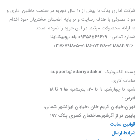
شرکت اداری یدک با بیش از 10 سال تجربه در صنعت ماشین اداری و
مواد مصرفی با هدف رضایت و بر پایه اطمینان مشتریان خود اقدام
به ارائه محصولات مرتبط در این حوزه را نموده است.
شماره تماس:
09356569629 بله ،روبیکا،ایتا
02176791805-02186072178-02188812936
پست الکترونیک:
support@edariyadak.ir
ساعات کاری:
شنبه تا چهارشنبه
9
تا
20،
پنجشنبه ها
9 تا 18
آدرس :
تهران،خیابان کریم خان ،خیابان ایرانشهر شمالی،
پایین تر از آذرشهر،ساختمان کسری پلاک 197
قوانین سایت
شرایط ارسال