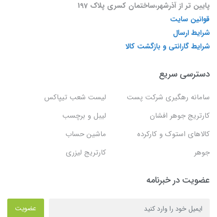
پایین تر از آذرشهر،ساختمان کسری پلاک 197
قوانین سایت
شرایط ارسال
شرایط گارانتی و بازگشت کالا
دسترسی سریع
سامانه رهگیری شرکت پست
لیست شعب تیپاکس
کارتریج جوهر افشان
لیبل و برچسب
کالاهای استوک و کارکرده
ماشین حساب
جوهر
کارتریج لیزری
عضویت در خبرنامه
عضویت