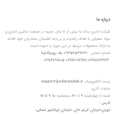
درباره ما
شرکت اداری یدک با بیش از 10 سال تجربه در صنعت ماشین اداری و
مواد مصرفی با هدف رضایت و بر پایه اطمینان مشتریان خود اقدام
به ارائه محصولات مرتبط در این حوزه را نموده است.
شماره تماس:
09356569629 بله ،روبیکا،ایتا
02176791805-02186072178-02188812936
پست الکترونیک:
support@edariyadak.ir
ساعات کاری:
شنبه تا چهارشنبه
9
تا
20،
پنجشنبه ها
9 تا 18
آدرس :
تهران،خیابان کریم خان ،خیابان ایرانشهر شمالی،