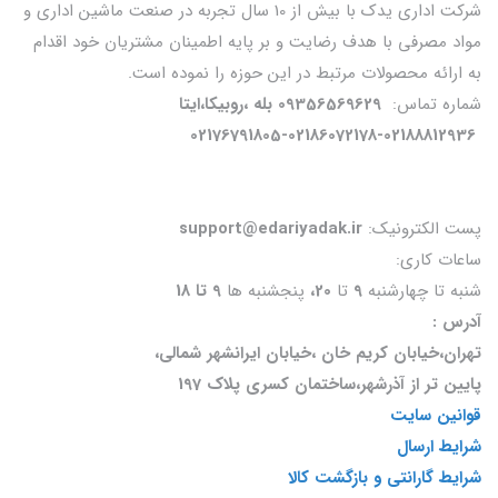
شرکت اداری یدک با بیش از 10 سال تجربه در صنعت ماشین اداری و
مواد مصرفی با هدف رضایت و بر پایه اطمینان مشتریان خود اقدام
به ارائه محصولات مرتبط در این حوزه را نموده است.
شماره تماس:
09356569629 بله ،روبیکا،ایتا
02176791805-02186072178-02188812936
پست الکترونیک:
support@edariyadak.ir
ساعات کاری:
شنبه تا چهارشنبه
9
تا
20،
پنجشنبه ها
9 تا 18
آدرس :
تهران،خیابان کریم خان ،خیابان ایرانشهر شمالی،
پایین تر از آذرشهر،ساختمان کسری پلاک 197
قوانین سایت
شرایط ارسال
شرایط گارانتی و بازگشت کالا