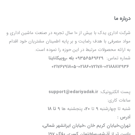
درباره ما
شرکت اداری یدک با بیش از 10 سال تجربه در صنعت ماشین اداری و
مواد مصرفی با هدف رضایت و بر پایه اطمینان مشتریان خود اقدام
به ارائه محصولات مرتبط در این حوزه را نموده است.
شماره تماس:
09356569629 بله ،روبیکا،ایتا
02176791805-02186072178-02188812936
پست الکترونیک:
support@edariyadak.ir
ساعات کاری:
شنبه تا چهارشنبه
9
تا
20،
پنجشنبه ها
9 تا 18
آدرس :
تهران،خیابان کریم خان ،خیابان ایرانشهر شمالی،
پایین تر از آذرشهر،ساختمان کسری پلاک 197