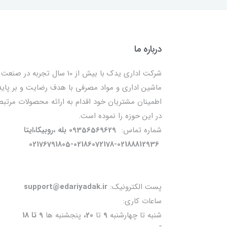
درباره ما
شرکت اداری یدک با بیش از 10 سال تجربه در صنعت
ماشین اداری و مواد مصرفی با هدف رضایت و بر پایه
اطمینان مشتریان خود اقدام به ارائه محصولات مرتبط
در این حوزه را نموده است.
شماره تماس:
09356569629 بله ،روبیکا،ایتا
02176791805-02186072178-02188812936
پست الکترونیک:
support@edariyadak.ir
ساعات کاری:
شنبه تا چهارشنبه
9
تا
20،
پنجشنبه ها
9 تا 18