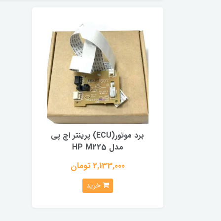
برد موتور(ECU) پرینتر اچ پی
مدل HP M225
2,133,000 تومان
خرید