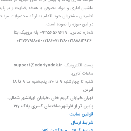
ماشین اداری و مواد مصرفی با هدف رضایت و بر پایه
اطمینان مشتریان خود اقدام به ارائه محصولات مرتبط
در این حوزه را نموده است.
شماره تماس:
09356569629 بله ،روبیکا،ایتا
02176791805-02186072178-02188812936
پست الکترونیک:
support@edariyadak.ir
ساعات کاری:
شنبه تا چهارشنبه
9
تا
20،
پنجشنبه ها
9 تا 18
آدرس :
تهران،خیابان کریم خان ،خیابان ایرانشهر شمالی،
پایین تر از آذرشهر،ساختمان کسری پلاک 197
قوانین سایت
شرایط ارسال
شرایط گارانتی و بازگشت کالا