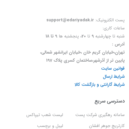
پست الکترونیک:
support@edariyadak.ir
ساعات کاری:
شنبه تا چهارشنبه
9
تا
20،
پنجشنبه ها
9 تا 18
آدرس :
تهران،خیابان کریم خان ،خیابان ایرانشهر شمالی،
پایین تر از آذرشهر،ساختمان کسری پلاک 197
قوانین سایت
شرایط ارسال
شرایط گارانتی و بازگشت کالا
دسترسی سریع
سامانه رهگیری شرکت پست
لیست شعب تیپاکس
کارتریج جوهر افشان
لیبل و برچسب