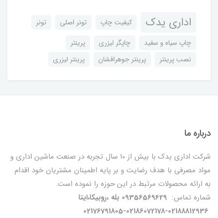
اداری یدک
کیفیت چاپ
تونر اصلی
تونر
چاپ سیاه و سفید
چاپگر لیزری
پرینتر
نصب پرینتر
پرینتر جوهرافشان
پرینتر لیزری
درباره ما
شرکت اداری یدک با بیش از 10 سال تجربه در صنعت ماشین اداری و
مواد مصرفی با هدف رضایت و بر پایه اطمینان مشتریان خود اقدام
به ارائه محصولات مرتبط در این حوزه را نموده است.
شماره تماس:
09356569629 بله ،روبیکا،ایتا
02176791805-02186072178-02188812936