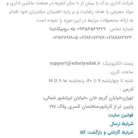
شرکت اداری یدک با بیش از 10 سال تجربه در صنعت ماشین اداری و
مواد مصرفی با هدف رضایت و بر پایه اطمینان مشتریان خود اقدام
به ارائه محصولات مرتبط در این حوزه را نموده است.
شماره تماس:
09356569629 بله ،روبیکا،ایتا
02176791805-02186072178-02188812936
پست الکترونیک:
support@edariyadak.ir
ساعات کاری:
شنبه تا چهارشنبه
9
تا
20،
پنجشنبه ها
9 تا 18
آدرس :
تهران،خیابان کریم خان ،خیابان ایرانشهر شمالی،
پایین تر از آذرشهر،ساختمان کسری پلاک 197
قوانین سایت
شرایط ارسال
شرایط گارانتی و بازگشت کالا