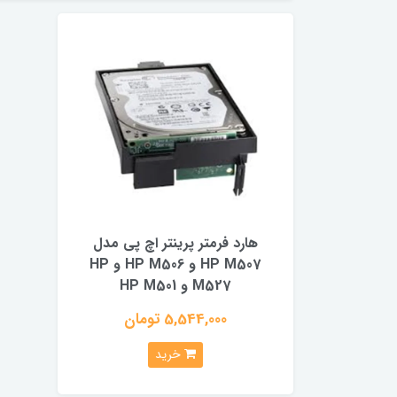
هارد فرمتر پرینتر اچ پی مدل
HP M507 و HP M506 و HP
M527 و HP M501
5,544,000 تومان
خرید