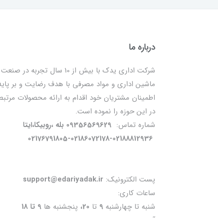
درباره ما
شرکت اداری یدک با بیش از 10 سال تجربه در صنعت
ماشین اداری و مواد مصرفی با هدف رضایت و بر پایه
اطمینان مشتریان خود اقدام به ارائه محصولات مرتبط
در این حوزه را نموده است.
شماره تماس:
09356569629 بله ،روبیکا،ایتا
02176791805-02186072178-02188812936
پست الکترونیک:
support@edariyadak.ir
ساعات کاری:
شنبه تا چهارشنبه
9
تا
20،
پنجشنبه ها
9 تا 18