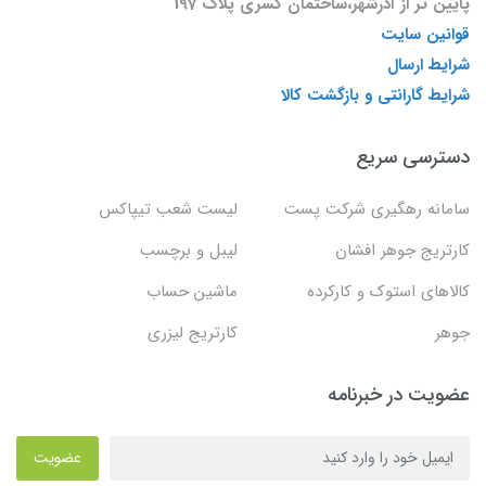
پایین تر از آذرشهر،ساختمان کسری پلاک 197
قوانین سایت
شرایط ارسال
شرایط گارانتی و بازگشت کالا
دسترسی سریع
سامانه رهگیری شرکت پست
لیست شعب تیپاکس
کارتریج جوهر افشان
لیبل و برچسب
کالاهای استوک و کارکرده
ماشین حساب
جوهر
کارتریج لیزری
عضویت در خبرنامه
عضویت