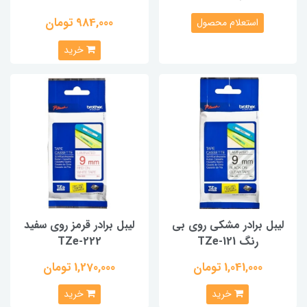
984,000 تومان
استعلام محصول
خرید
لیبل برادر مشکی روی بی
لیبل برادر قرمز روی سفید
رنگ TZe-121
TZe-222
1,041,000 تومان
1,270,000 تومان
خرید
خرید