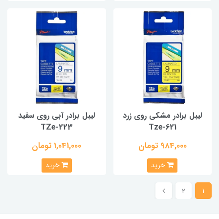
لیبل برادر مشکی روی زرد
لیبل برادر آبی روی سفید
TZe-223
Tze-621
984,000 تومان
1,041,000 تومان
خرید
خرید
2
1