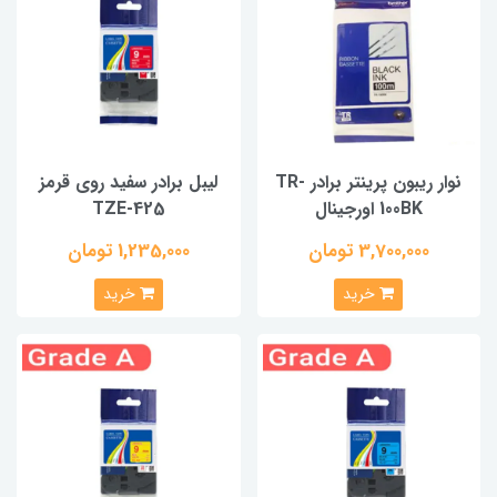
نوار ریبون پرینتر برادر TR-
لیبل برادر سفید روی قرمز
100BK اورجینال
TZE-425
3,700,000 تومان
1,235,000 تومان
خرید
خرید