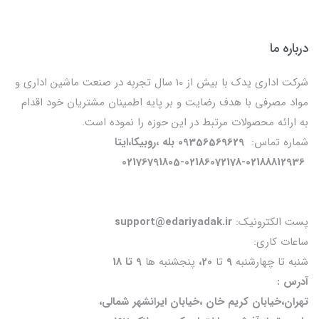
درباره ما
شرکت اداری یدک با بیش از 10 سال تجربه در صنعت ماشین اداری و
مواد مصرفی با هدف رضایت و بر پایه اطمینان مشتریان خود اقدام
به ارائه محصولات مرتبط در این حوزه را نموده است.
شماره تماس:
09356569629 بله ،روبیکا،ایتا
02176791805-02186072178-02188812936
پست الکترونیک:
support@edariyadak.ir
ساعات کاری:
شنبه تا چهارشنبه
9
تا
20،
پنجشنبه ها
9 تا 18
آدرس :
تهران،خیابان کریم خان ،خیابان ایرانشهر شمالی،