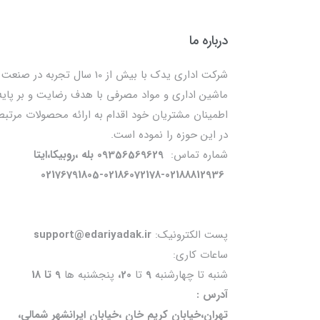
درباره ما
شرکت اداری یدک با بیش از 10 سال تجربه در صنعت
ماشین اداری و مواد مصرفی با هدف رضایت و بر پایه
اطمینان مشتریان خود اقدام به ارائه محصولات مرتبط
در این حوزه را نموده است.
شماره تماس:
09356569629 بله ،روبیکا،ایتا
02176791805-02186072178-02188812936
پست الکترونیک:
support@edariyadak.ir
ساعات کاری:
شنبه تا چهارشنبه
9
تا
20،
پنجشنبه ها
9 تا 18
آدرس :
تهران،خیابان کریم خان ،خیابان ایرانشهر شمالی،