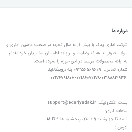
درباره ما
شرکت اداری یدک با بیش از 10 سال تجربه در صنعت ماشین اداری و
مواد مصرفی با هدف رضایت و بر پایه اطمینان مشتریان خود اقدام
به ارائه محصولات مرتبط در این حوزه را نموده است.
شماره تماس:
09356569629 بله ،روبیکا،ایتا
02176791805-02186072178-02188812936
پست الکترونیک:
support@edariyadak.ir
ساعات کاری:
شنبه تا چهارشنبه
9
تا
20،
پنجشنبه ها
9 تا 18
آدرس :