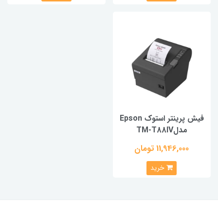
فیش پرینتر استوک Epson
مدلTM-T88IV
11,946,000 تومان
خرید