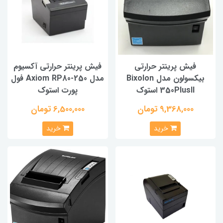
فیش پرینتر حرارتی
فیش پرینتر حرارتی آکسیوم
بیکسولون مدل Bixolon
مدل Axiom RP80-250 فول
350PlusII استوک
پورت استوک
9,368,000 تومان
6,500,000 تومان
خرید
خرید