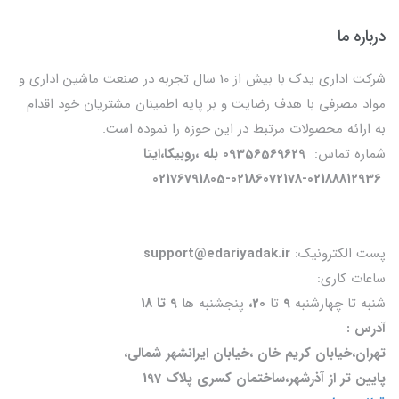
درباره ما
شرکت اداری یدک با بیش از 10 سال تجربه در صنعت ماشین اداری و
مواد مصرفی با هدف رضایت و بر پایه اطمینان مشتریان خود اقدام
به ارائه محصولات مرتبط در این حوزه را نموده است.
شماره تماس:
09356569629 بله ،روبیکا،ایتا
02176791805-02186072178-02188812936
پست الکترونیک:
support@edariyadak.ir
ساعات کاری:
شنبه تا چهارشنبه
9
تا
20،
پنجشنبه ها
9 تا 18
آدرس :
تهران،خیابان کریم خان ،خیابان ایرانشهر شمالی،
پایین تر از آذرشهر،ساختمان کسری پلاک 197