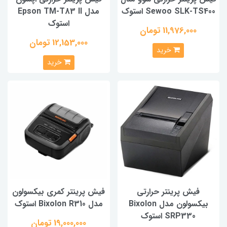
Sewoo SLK-TS400 استوک
مدل Epson TM-T83 II
استوک
11,976,000 تومان
12,153,000 تومان
خرید
خرید
فیش پرینتر حرارتی
فیش پرینتر کمری بیکسولون
بیکسولون مدل Bixolon
مدل Bixolon R310 استوک
SRP330 استوک
19,000,000 تومان