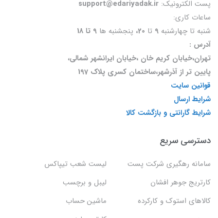
پست الکترونیک:
support@edariyadak.ir
ساعات کاری:
شنبه تا چهارشنبه
9
تا
20،
پنجشنبه ها
9 تا 18
آدرس :
تهران،خیابان کریم خان ،خیابان ایرانشهر شمالی،
پایین تر از آذرشهر،ساختمان کسری پلاک 197
قوانین سایت
شرایط ارسال
شرایط گارانتی و بازگشت کالا
دسترسی سریع
سامانه رهگیری شرکت پست
لیست شعب تیپاکس
کارتریج جوهر افشان
لیبل و برچسب
کالاهای استوک و کارکرده
ماشین حساب