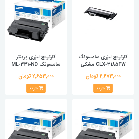
کارتریج لیزری سامسونگ
کارتریج لیزری پرینتر
CLX-3185FW مشکی
سامسونگ ML-3310ND
2,673,000 تومان
2,653,000 تومان
خرید
خرید