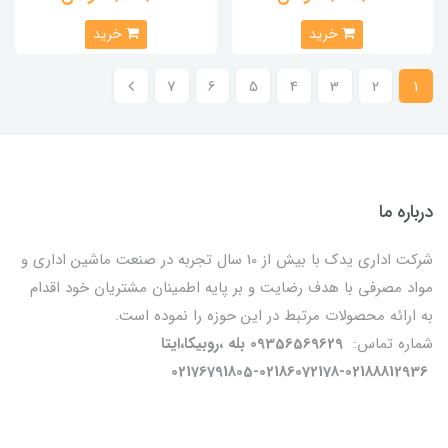
خرید
خرید
7
6
5
4
3
2
1
درباره ما
شرکت اداری یدک با بیش از 10 سال تجربه در صنعت ماشین اداری و
مواد مصرفی با هدف رضایت و بر پایه اطمینان مشتریان خود اقدام
به ارائه محصولات مرتبط در این حوزه را نموده است.
شماره تماس:
09356569629 بله ،روبیکا،ایتا
02176791805-02186072178-02188812936