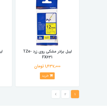
لیبل برادر مشکی روی زرد TZe-
لی
FX631
1,437,000 تومان
خرید
2
1