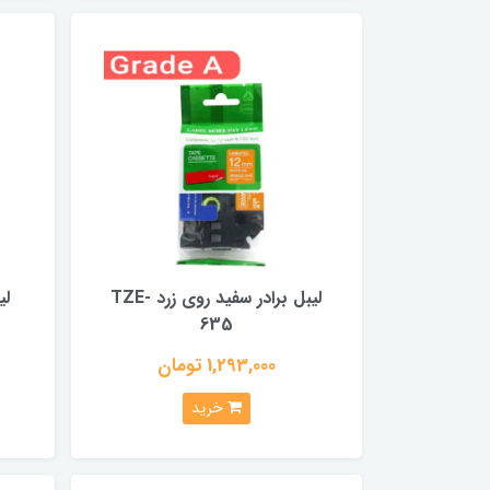
لیبل برادر سفید روی زرد TZE-
لی
635
1,293,000 تومان
خرید