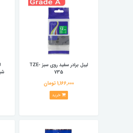
لیبل برادر سفید روی سبز TZE-
ل
735
1,166,000 تومان
خرید