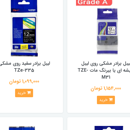
یبل برادر مشکی روی لیبل
لیبل برادر سفید روی مشکی
شیشه ای یا بیرنگ مات TZE-
TZe-335
M31
1,099,000 تومان
1,154,000 تومان
خرید
خرید