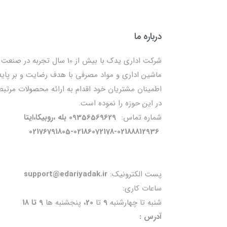
درباره ما
شرکت اداری یدک با بیش از 10 سال تجربه در صنعت
ماشین اداری و مواد مصرفی با هدف رضایت و بر پایه
اطمینان مشتریان خود اقدام به ارائه محصولات مرتبط
در این حوزه را نموده است.
شماره تماس:
09356569629 بله ،روبیکا،ایتا
02176791805-02186072178-02188812936
پست الکترونیک:
support@edariyadak.ir
ساعات کاری:
شنبه تا چهارشنبه
9
تا
20،
پنجشنبه ها
9 تا 18
آدرس :