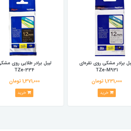
بل برادر مشکی روی نقره‌ای
لیبل برادر طلایی روی مشک
TZe-334
TZe-M931
1,231,000 تومان
1,371,000 تومان
خرید
خرید