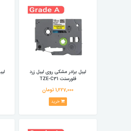
لیبل برادر مشکی روی لیبل زرد
فلورسنت TZE-C31
1,227,000 تومان
خرید