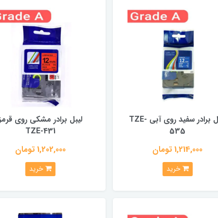
لیبل برادر سفید روی آبی TZE-
لیبل برادر مشکی روی قرمز
TZE-431
535
1,214,000 تومان
1,202,000 تومان
خرید
خرید