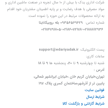
شرکت اداری یدک با بیش از 10 سال تجربه در صنعت ماشین اداری و
مواد مصرفی با هدف رضایت و بر پایه اطمینان مشتریان خود اقدام
به ارائه محصولات مرتبط در این حوزه را نموده است.
شماره تماس:
09356569629 بله ،روبیکا،ایتا
02176791805-02186072178-02188812936
پست الکترونیک:
support@edariyadak.ir
ساعات کاری:
شنبه تا چهارشنبه
9
تا
20،
پنجشنبه ها
9 تا 18
آدرس :
تهران،خیابان کریم خان ،خیابان ایرانشهر شمالی،
پایین تر از آذرشهر،ساختمان کسری پلاک 197
قوانین سایت
شرایط ارسال
شرایط گارانتی و بازگشت کالا