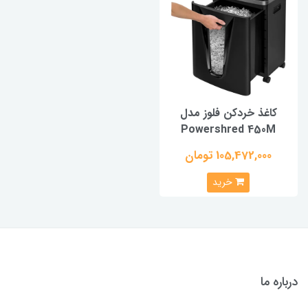
کاغذ خردکن فلوز مدل
Powershred 450M
105,472,000 تومان
خرید
درباره ما