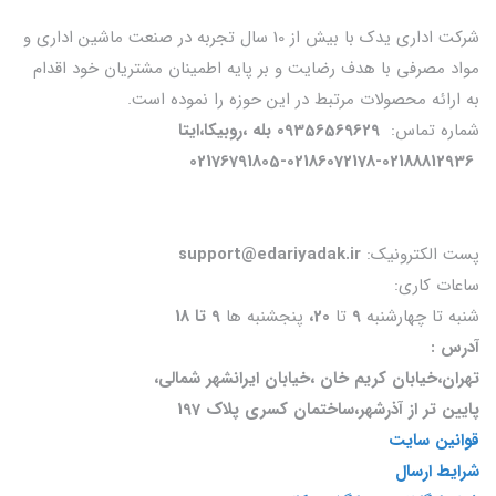
شرکت اداری یدک با بیش از 10 سال تجربه در صنعت ماشین اداری و
مواد مصرفی با هدف رضایت و بر پایه اطمینان مشتریان خود اقدام
به ارائه محصولات مرتبط در این حوزه را نموده است.
شماره تماس:
09356569629 بله ،روبیکا،ایتا
02176791805-02186072178-02188812936
پست الکترونیک:
support@edariyadak.ir
ساعات کاری:
شنبه تا چهارشنبه
9
تا
20،
پنجشنبه ها
9 تا 18
آدرس :
تهران،خیابان کریم خان ،خیابان ایرانشهر شمالی،
پایین تر از آذرشهر،ساختمان کسری پلاک 197
قوانین سایت
شرایط ارسال