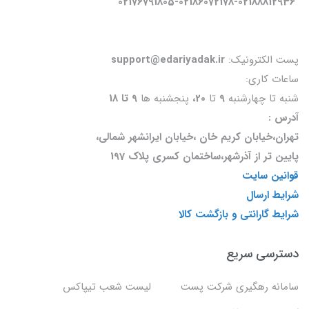
02176791805-02186072178-02188812936
پست الکترونیک:
support@edariyadak.ir
ساعات کاری:
شنبه تا چهارشنبه
9
تا
20،
پنجشنبه ها
9 تا 18
آدرس :
تهران،خیابان کریم خان ،خیابان ایرانشهر شمالی،
پایین تر از آذرشهر،ساختمان کسری پلاک 197
قوانین سایت
شرایط ارسال
شرایط گارانتی و بازگشت کالا
دسترسی سریع
سامانه رهگیری شرکت پست
لیست شعب تیپاکس