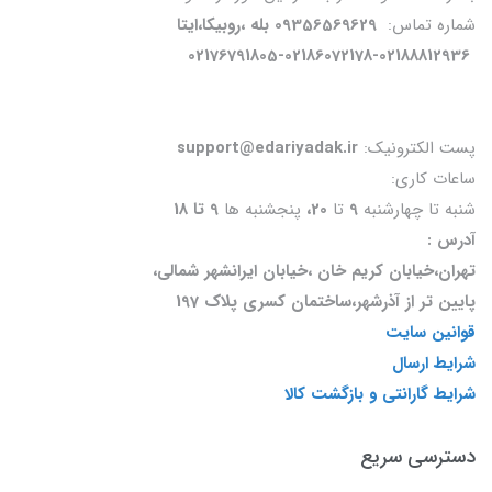
شماره تماس:
09356569629 بله ،روبیکا،ایتا
02176791805-02186072178-02188812936
پست الکترونیک:
support@edariyadak.ir
ساعات کاری:
شنبه تا چهارشنبه
9
تا
20،
پنجشنبه ها
9 تا 18
آدرس :
تهران،خیابان کریم خان ،خیابان ایرانشهر شمالی،
پایین تر از آذرشهر،ساختمان کسری پلاک 197
قوانین سایت
شرایط ارسال
شرایط گارانتی و بازگشت کالا
دسترسی سریع