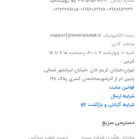
شماره تماس:
09356569629 بله ،روبیکا،ایتا
02176791805-02186072178-02188812936
پست الکترونیک:
support@edariyadak.ir
ساعات کاری:
شنبه تا چهارشنبه
9
تا
20،
پنجشنبه ها
9 تا 18
آدرس :
تهران،خیابان کریم خان ،خیابان ایرانشهر شمالی،
پایین تر از آذرشهر،ساختمان کسری پلاک 197
قوانین سایت
شرایط ارسال
شرایط گارانتی و بازگشت کالا
دسترسی سریع
سامانه رهگیری شرکت پست
لیست شعب تیپاکس