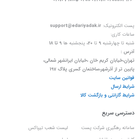
پست الکترونیک:
support@edariyadak.ir
ساعات کاری:
شنبه تا چهارشنبه
9
تا
20،
پنجشنبه ها
9 تا 18
آدرس :
تهران،خیابان کریم خان ،خیابان ایرانشهر شمالی،
پایین تر از آذرشهر،ساختمان کسری پلاک 197
قوانین سایت
شرایط ارسال
شرایط گارانتی و بازگشت کالا
دسترسی سریع
سامانه رهگیری شرکت پست
لیست شعب تیپاکس