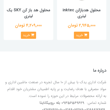
محلول هدبازکن inktec
محلول هد باز کن SKY یک
لیتری
لیتری
2,945,000 تومان
4,209,000 تومان
خرید
خرید
درباره ما
شرکت اداری یدک با بیش از 10 سال تجربه در صنعت ماشین اداری و
مواد مصرفی با هدف رضایت و بر پایه اطمینان مشتریان خود اقدام
به ارائه محصولات مرتبط در این حوزه را نموده است.
شماره تماس:
09356569629 بله ،روبیکا،ایتا
02176791805-02186072178-02188812936