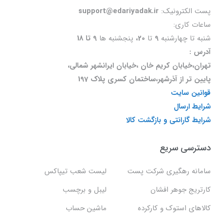
پست الکترونیک:
support@edariyadak.ir
ساعات کاری:
شنبه تا چهارشنبه
9
تا
20،
پنجشنبه ها
9 تا 18
آدرس :
تهران،خیابان کریم خان ،خیابان ایرانشهر شمالی،
پایین تر از آذرشهر،ساختمان کسری پلاک 197
قوانین سایت
شرایط ارسال
شرایط گارانتی و بازگشت کالا
دسترسی سریع
سامانه رهگیری شرکت پست
لیست شعب تیپاکس
کارتریج جوهر افشان
لیبل و برچسب
کالاهای استوک و کارکرده
ماشین حساب