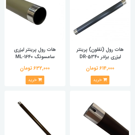
هات رول (تفلون) پرینتر
هات رول پرینتر لیزری
لیزری برادر 5340-DR
سامسونگ ML-1640
614,000 تومان
632,000 تومان
خرید
خرید