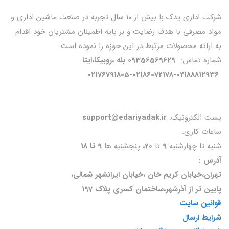
شرکت اداری یدک با بیش از 10 سال تجربه در صنعت ماشین اداری و
مواد مصرفی با هدف رضایت و بر پایه اطمینان مشتریان خود اقدام
به ارائه محصولات مرتبط در این حوزه را نموده است.
شماره تماس:
09356569629 بله ،روبیکا،ایتا
02176791805-02186072178-02188812936
پست الکترونیک:
support@edariyadak.ir
ساعات کاری:
شنبه تا چهارشنبه
9
تا
20،
پنجشنبه ها
9 تا 18
آدرس :
تهران،خیابان کریم خان ،خیابان ایرانشهر شمالی،
پایین تر از آذرشهر،ساختمان کسری پلاک 197
قوانین سایت
شرایط ارسال