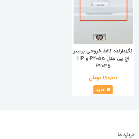
نگهدارنده کاغذ خروجی پرینتر
اچ پی مدل P2055 و HP
P2035
150,000 تومان
خرید
درباره ما