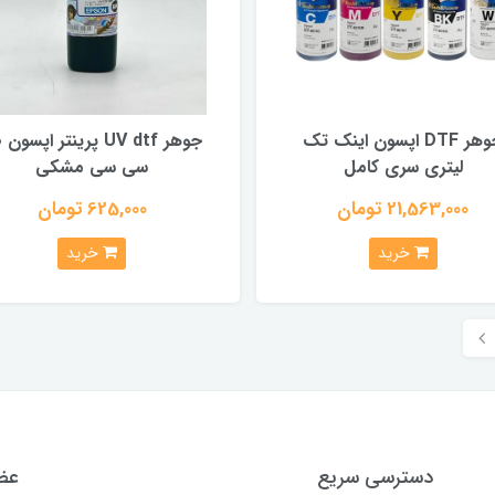
جوهر DTF اپسون اینک تک
جوهر
لیتری سری کامل
سی سی مشکی
21,563,000 تومان
625,000 تومان
خرید
خرید
دسترسی سریع
عضو