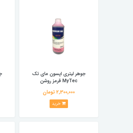
جوهر لیتری اپسون مای تک
ج
MyTec قرمز روشن
2,300,000 تومان
خرید