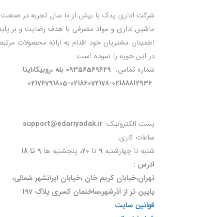
شرکت اداری یدک با بیش از 10 سال تجربه در صنعت
ماشین اداری و مواد مصرفی با هدف رضایت و بر پایه
اطمینان مشتریان خود اقدام به ارائه محصولات مرتبط
در این حوزه را نموده است.
شماره تماس:
09356569629 بله ،روبیکا،ایتا
02176791805-02186072178-02188812936
پست الکترونیک:
support@edariyadak.ir
ساعات کاری:
شنبه تا چهارشنبه
9
تا
20،
پنجشنبه ها
9 تا 18
آدرس :
تهران،خیابان کریم خان ،خیابان ایرانشهر شمالی،
پایین تر از آذرشهر،ساختمان کسری پلاک 197
قوانین سایت