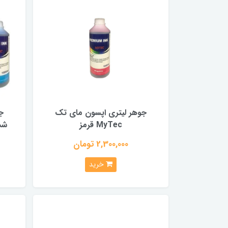
جوهر لیتری اپسون مای تک
ج
MyTec قرمز
شش رن
2,300,000 تومان
خرید