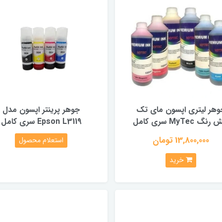
وهر لیتری اپسون مای تک
جوهر پرینتر اپسون مدل
گ MyTec سری کامل
Epson L3119 سری کامل
13,800,000 تومان
استعلام محصول
خرید