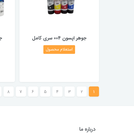
جوهر اپسون 004 سری کامل
استعلام محصول
8
7
6
5
4
3
2
1
درباره ما