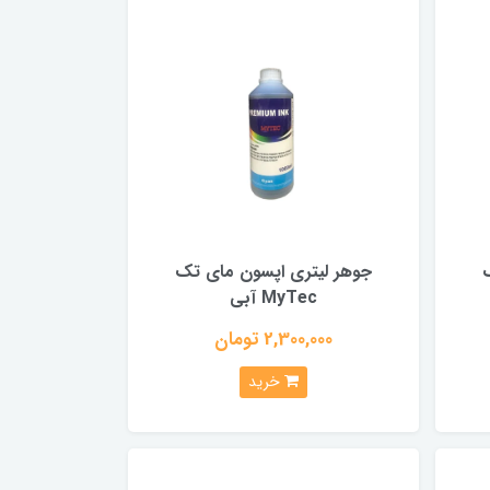
جوهر لیتری اپسون مای تک
MyTec آبی
2,300,000 تومان
خرید