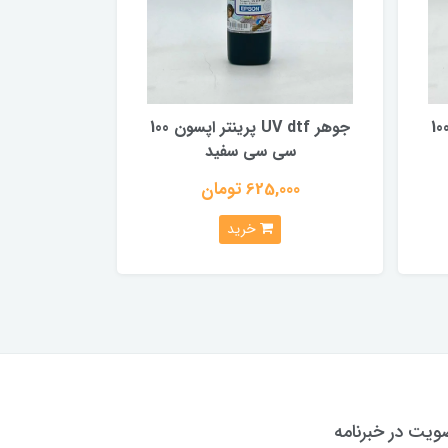
 UV dtf پرینتر اپسون 100
جوهر UV dtf پرینتر اپسون 100
سی سی سفید
625,000 تومان
خرید
یت در خبرنامه