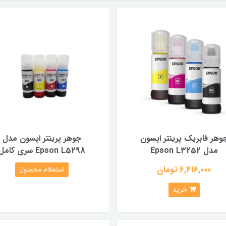
وهر فابریک پرینتر اپسون
جوهر پرینتر اپسون مدل
مدل Epson L3252
Epson L5298 سری کامل
6,416,000 تومان
استعلام محصول
خرید