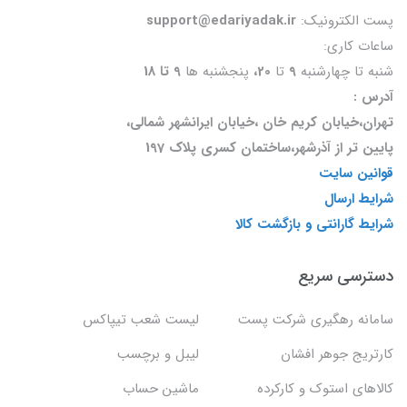
پست الکترونیک:
support@edariyadak.ir
ساعات کاری:
شنبه تا چهارشنبه
9
تا
20،
پنجشنبه ها
9 تا 18
آدرس :
تهران،خیابان کریم خان ،خیابان ایرانشهر شمالی،
پایین تر از آذرشهر،ساختمان کسری پلاک 197
قوانین سایت
شرایط ارسال
شرایط گارانتی و بازگشت کالا
دسترسی سریع
سامانه رهگیری شرکت پست
لیست شعب تیپاکس
کارتریج جوهر افشان
لیبل و برچسب
کالاهای استوک و کارکرده
ماشین حساب