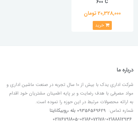
600 C
20,328,000 تومان
خرید
درباره ما
شرکت اداری یدک با بیش از 10 سال تجربه در صنعت ماشین اداری و
مواد مصرفی با هدف رضایت و بر پایه اطمینان مشتریان خود اقدام
به ارائه محصولات مرتبط در این حوزه را نموده است.
شماره تماس:
09356569629 بله ،روبیکا،ایتا
02176791805-02186072178-02188812936