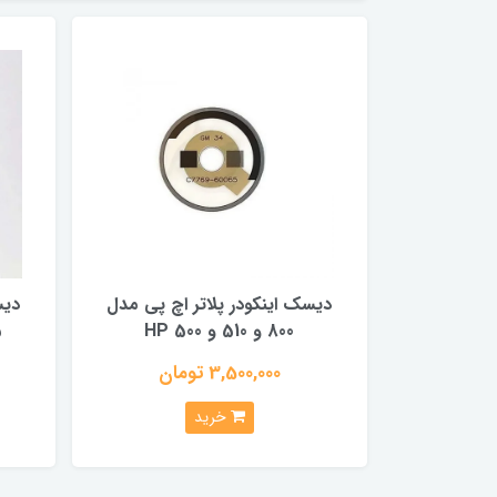
دیسک اینکودر پلاتر اچ پی مدل
دیس
800 و 510 و HP 500
5
3,500,000 تومان
خرید