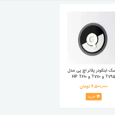
ک اینکودر پلاتر اچ پی مدل
T79 و T770 و HP T610
4,500,000 تومان
خرید