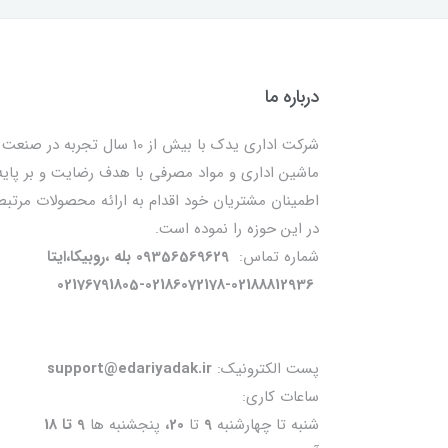
درباره ما
شرکت اداری یدک با بیش از 10 سال تجربه در صنعت
ماشین اداری و مواد مصرفی با هدف رضایت و بر پایه
اطمینان مشتریان خود اقدام به ارائه محصولات مرتبط
در این حوزه را نموده است.
شماره تماس:
09356569629 بله ،روبیکا،ایتا
02176791805-02186072178-02188812936
پست الکترونیک:
support@edariyadak.ir
ساعات کاری:
شنبه تا چهارشنبه
9
تا
20،
پنجشنبه ها
9 تا 18