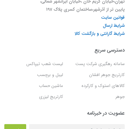
تهران،خیابان کریم خان ،خیابان ایرانشهر شمالی،
پایین تر از آذرشهر،ساختمان کسری پلاک 197
قوانین سایت
شرایط ارسال
شرایط گارانتی و بازگشت کالا
دسترسی سریع
سامانه رهگیری شرکت پست
لیست شعب تیپاکس
کارتریج جوهر افشان
لیبل و برچسب
کالاهای استوک و کارکرده
ماشین حساب
جوهر
کارتریج لیزری
عضویت در خبرنامه