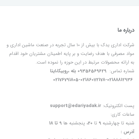
درباره ما
شرکت اداری یدک با بیش از 10 سال تجربه در صنعت ماشین اداری و
مواد مصرفی با هدف رضایت و بر پایه اطمینان مشتریان خود اقدام
به ارائه محصولات مرتبط در این حوزه را نموده است.
شماره تماس:
09356569629 بله ،روبیکا،ایتا
02176791805-02186072178-02188812936
پست الکترونیک:
support@edariyadak.ir
ساعات کاری:
شنبه تا چهارشنبه
9
تا
20،
پنجشنبه ها
9 تا 18
آدرس :